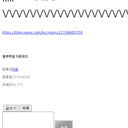
VVVVVVVVVVVVVVVVVV
https://blog.naver.com/kcc-pium/221596433750
첨부파일 다운로드
등록자
피움
등록일
2019-08-05
조회수
56,275
글쓰기
목록