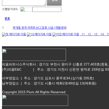
스팸방지코드 :
번호
1
부개동 한국 아파트 KCC창호 시공 (개별세대)
11
12
13
14
1
피움파트너스주식회사
:
경기도 부천시 원미구 신흥로 277,403호
(중동
(주)피움E&C | 주소 : 경기도 이천시 신둔면 원적로 159번길 83 |
서부영업소 | 주소 : 경기도 김포시 풍무로34.(상가동 205호)
남부영업소 | 주소 : 경기도 시흥시 매화2로48번길 13(매화동)
Copyright 2015 Pium.All Rights Reserved