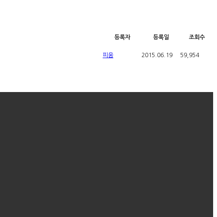
등록자
등록일
조회수
피움
2015.06.19
59,954