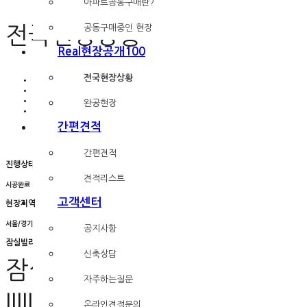
아파트공동구매란?
전국현장상황
공동구매중인 현장
Real현장공개100
전국현장상황
HOME
Real현장공개100
전국현장상황
완공현장
보기
간편견적
간편견적
진행상태
견적리스트
시공완료
고객센터
현장지역
서울/경기/인천
공지사항
잠실빌라 kcc창호+인테리어 후기
신축상담
잠실빌라 시공후기 보러가기
자주하는질문
IIIIIIIIIIIIIIIIIIIIIIIIIIIIIIIIIIIIIIIIIIIIII
온라인견적문의