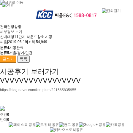
전국현장상황
세부정보 보기
신내대명11단지 라운드창호 시공
피움
|
2019-06-19
|
조회 54,949
분류4
시공완료
분류5
서울/경기/인천
글쓰기
목록
시공후기 보러가기
VVVVVVVVVVVVVVVVV
https://blog.naver.com/kcc-pium/221565835955
추천
0
반대
0